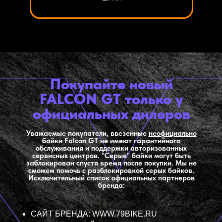
МОЩЬ, ЛЕГКОСТЬ,
Покупайте новый
УПРАВЛЯЕМОСТЬ
FALCON GT только у
официальных дилеров
Почему стоит купить электромотоцикл
FALCON
PRO
?
Мотоцикл Фалкон Про отлично управляется,
Уважаемые покупатели, ввезенные
неофициально
подойдет как для новичков, так и для опытных
байки Falcon GT не имеют гарантийного
райдеров. Сохраняет полный контроль как при езде
обслуживания и поддержки авторизованных
по ровному грунту, так и по сложному бездорожью.
сервисных центров. "Серые" байки могут быть
Элегантный дизайн и агрессивный внешний вид не
заблокирован спустя время после покупки. Мы не
оставит ваш электромотоцикл без внимания!
сможем помочь с разблокировкой серых байков.
Исключительный список официальных партнеров
бренда:
САЙТ БРЕНДА: WWW.79BIKE.RU