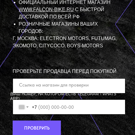
ОФИЦИАЛЬНЫЙ ИНТЕРНЕТ МАГАЗИН
Электромотоцикл FALCON PRO оснащён
WWW.FALCON-BIKE.RU
С БЫСТРОЙ
модернизированным контроллером нового
поколения с увеличенной пиковой мощностью до 10
ДОСТАВКОЙ ПО ВСЕЙ РФ
000 Вт.
Инновационная полимерная батарея
РОЗНИЧНЫЕ МАГАЗИНЫ ВАШИХ
электромотоцикла 72V 35Ah отлично подойдёт для
ГОРОДОВ:
длительной интенсивной езды по бездорожью как
взрослым, так и подросткам.
Г. МОСКВА: ELECTRON MOTORS, FUTUMAG,
ЭКОМОТО, CITYCOCO, BOYS-MOTORS
.
ПРОВЕРЬТЕ ПРОДАВЦА ПЕРЕД ПОКУПКОЙ
(ВАШ НОМЕР, НА КОТОРОМ ЕСТЬ TELEGRAM \ WHATS
APP)
+7
ПРОВЕРИТЬ